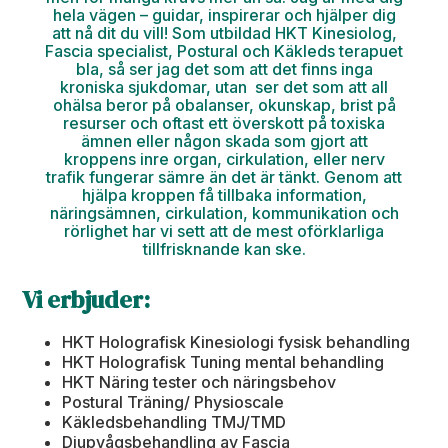
hela vägen – guidar, inspirerar och hjälper dig
att nå dit du vill! Som utbildad HKT Kinesiolog,
Fascia specialist, Postural och Käkleds terapuet
bla, så ser jag det som att det finns inga
kroniska sjukdomar, utan ser det som att all
ohälsa beror på obalanser, okunskap, brist på
resurser och oftast ett överskott på toxiska
ämnen eller någon skada som gjort att
kroppens inre organ, cirkulation, eller nerv
trafik fungerar sämre än det är tänkt. Genom att
hjälpa kroppen få tillbaka information,
näringsämnen, cirkulation, kommunikation och
rörlighet har vi sett att de mest oförklarliga
tillfrisknande kan ske.
Vi erbjuder:
HKT Holografisk Kinesiologi fysisk behandling
HKT Holografisk Tuning mental behandling
HKT Näring tester och näringsbehov
Postural Träning/ Physioscale
Käkledsbehandling TMJ/TMD
Djupvågsbehandling av Fascia