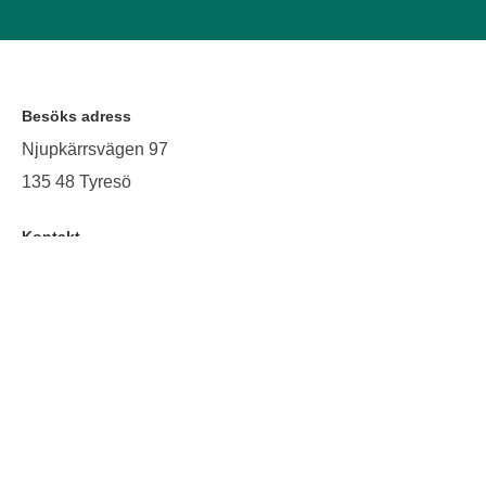
Besöks adress
Njupkärrsvägen 97
135 48 Tyresö
Kontakt
Telefon: 08-94 52 60
E-post: info@farstapraktiken.se
Postadress
Radiovägen 5
135 48 Tyresö